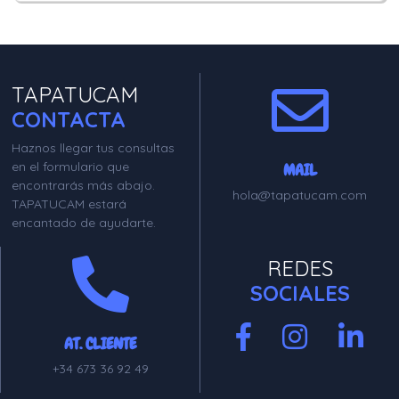
TAPATUCAM
CONTACTA
Haznos llegar tus consultas
en el formulario que
MAIL
encontrarás más abajo.
hola@tapatucam.com
TAPATUCAM estará
encantado de ayudarte.
REDES
SOCIALES
AT. CLIENTE
+34 673 36 92 49