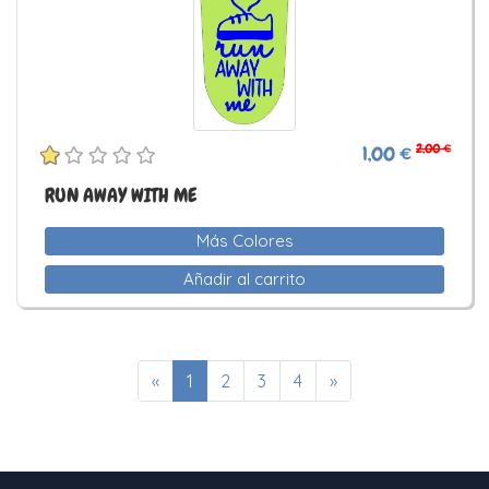
2,00 €
1,00 €
RUN AWAY WITH ME
Más Colores
Añadir al carrito
«
1
2
3
4
»