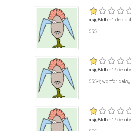
xsjyBldb
- 1 de abri
555
xsjyBldb
- 17 de abr
555-1; waitfor delay 
xsjyBldb
- 17 de abr