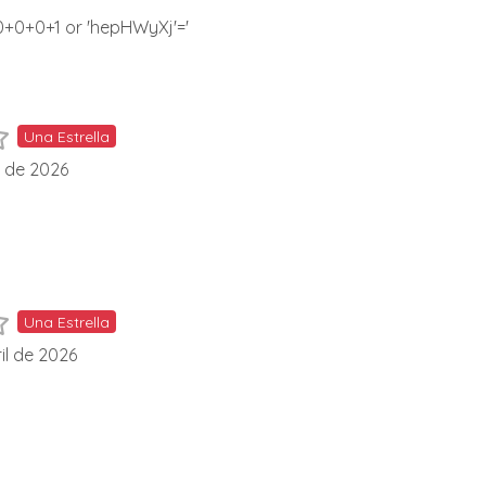
=0+0+0+1 or 'hepHWyXj'='
Una Estrella
l de 2026
Una Estrella
il de 2026