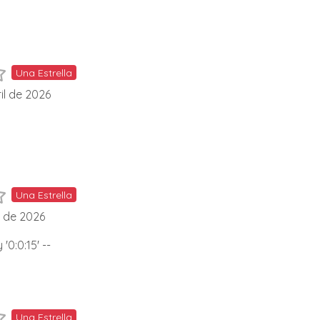
Una Estrella
il de 2026
Una Estrella
l de 2026
'0:0:15' --
Una Estrella