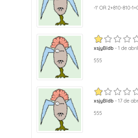
-1' OR 2+810-810-1
xsjyBldb
- 1 de abri
555
xsjyBldb
- 17 de abr
555