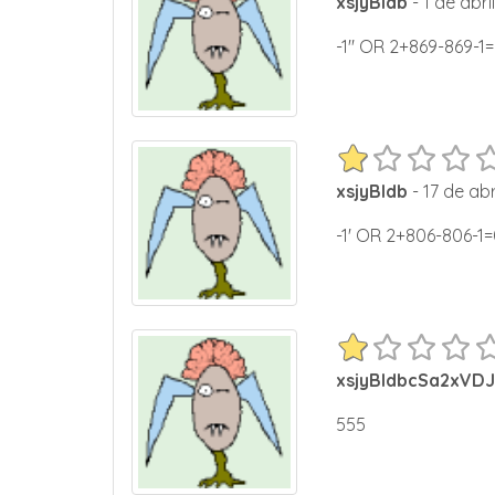
xsjyBldb
- 1 de abri
-1" OR 2+869-869-1
xsjyBldb
- 17 de abr
-1' OR 2+806-806-1
xsjyBldbcSa2xVDJ';
555