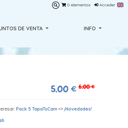
0
elementos
Acceder
UNTOS DE VENTA
INFO
6,00 €
5,00 €
teresar:
Pack 5 TapaTuCam
=>
¡Novedades!
sh