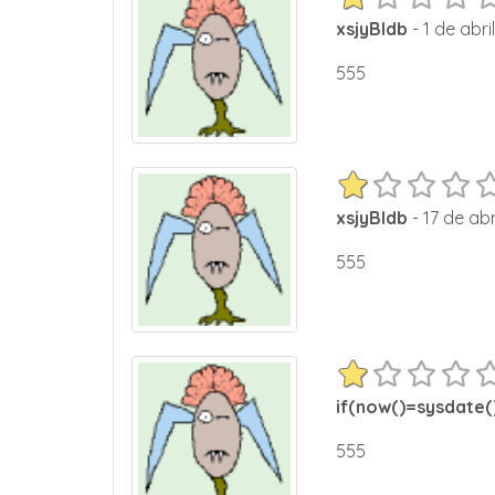
xsjyBldb
- 1 de abri
555
xsjyBldb
- 17 de abr
555
if(now()=sysdate()
555