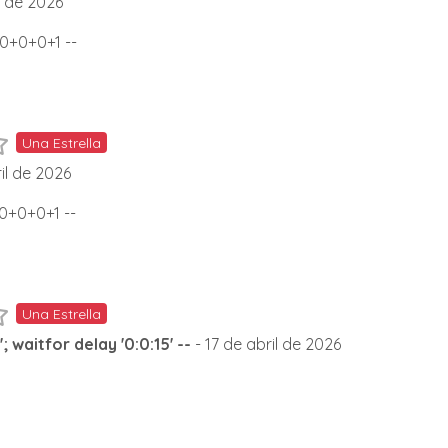
l de 2026
=0+0+0+1 --
Una Estrella
il de 2026
=0+0+0+1 --
Una Estrella
 waitfor delay '0:0:15' --
- 17 de abril de 2026