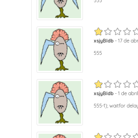
555
xsjyBldb
- 17 de abr
555
xsjyBldb
- 1 de abri
555-1); waitfor delay 