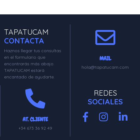
TAPATUCAM
CONTACTA
Haznos llegar tus consultas
en el formulario que
MAIL
encontrarás más abajo.
hola@tapatucam.com
TAPATUCAM estará
encantado de ayudarte.
REDES
SOCIALES
AT. CLIENTE
+34 673 36 92 49