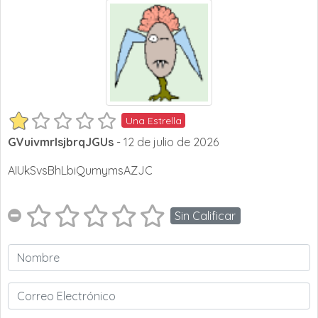
Una Estrella
GVuivmrlsjbrqJGUs
- 12 de julio de 2026
AIUkSvsBhLbiQumymsAZJC
Sin Calificar