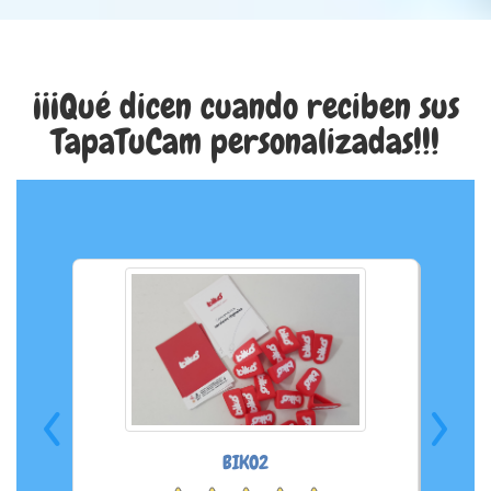
¡¡¡Qué dicen cuando reciben sus
TapaTuCam personalizadas!!!
‹
›
Es
muy
gr
GO LEARN LANGUAGES