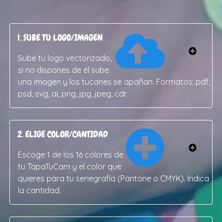
1. SUBE TU LOGO/IMAGEN
Sube tu logo vectorizado,
si no dispones de él sube
una imagen y los tucanes se apañan. Formatos: pdf,
psd, svg, ai, png, jpg, jpeg, cdr.
2. ELIGE COLOR/CANTIDAD
Escoge 1 de los 16 colores de
tu TapaTuCam y el color que
quieres para tu seriegrafía (Pantone o CMYK). Indica
la cantidad.