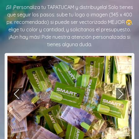
¡Sí! ¡Personaliza tu TAPATUCAM y distribuyela! Solo tienes
que seguir los pasos: sube tu logo o imagen (345 x 400
px. recomendado) si puede ser vectorizado MEJOR
,
elige tu color y cantidad, y solicítanos el presupuesto.
¡Aún hay más! Pide nuestra atención personalizada si
tienes alguna duda.