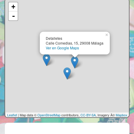
+
-
×
Detalletes
Calle Comedias, 15, 29008 Málaga
Ver en Google Maps
Leaflet
| Map data ©
OpenStreetMap
contributors,
CC-BY-SA
, Imagery Â©
Mapbox