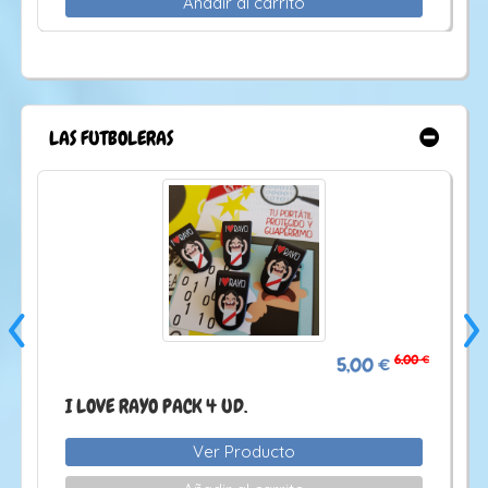
Añadir al carrito
LAS FUTBOLERAS
‹
›
 €
7,00 €
5,00 €
AUPA ATHLETIC!!! BILBAO PACK 4 UD.
Ver Producto