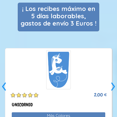
¡ Los recibes máximo en
5 días
laborables,
gastos de envío
3 Euros !
‹
›
3,00 €
1,50 €
2 TAPATUCAM / SOBRE SORPRESA
Ver Producto