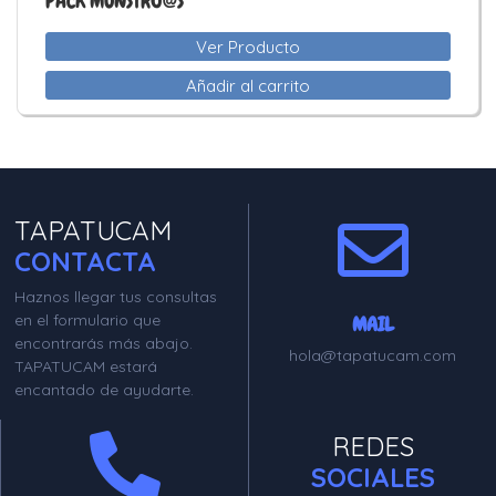
PACK MONSTRU@S
Ver Producto
Añadir al carrito
TAPATUCAM
CONTACTA
Haznos llegar tus consultas
en el formulario que
MAIL
encontrarás más abajo.
hola@tapatucam.com
TAPATUCAM estará
encantado de ayudarte.
REDES
SOCIALES