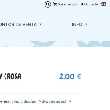
0
elementos
Acceder
UNTOS DE VENTA
INFO
Y (ROSA
2,00 €
teresar:
Individuales
=>
¡Novedades!
=>