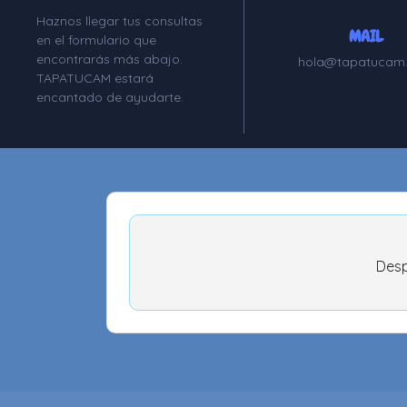
Haznos llegar tus consultas
MAIL
en el formulario que
encontrarás más abajo.
hola@tapatucam
TAPATUCAM estará
encantado de ayudarte.
Desp