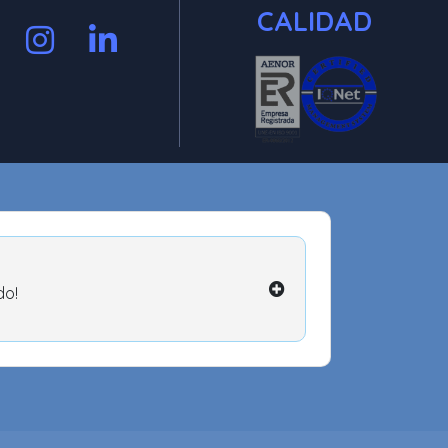
CALIDAD
do!