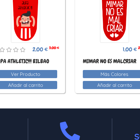
3,00 €
2
2,00 €
1,00 €
PA ATHLETIC!!! BILBAO
MIMAR NO ES MALCRIAR
Ver Producto
Más Colores
Añadir al carrito
Añadir al carrito
S