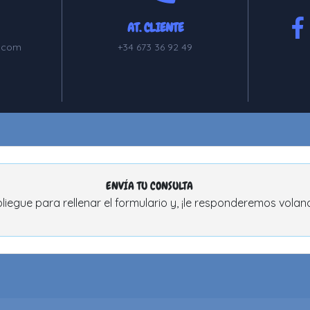
AT. CLIENTE
.com
+34 673 36 92 49
ENVÍA TU CONSULTA
liegue para rellenar el formulario y, ¡le responderemos volan