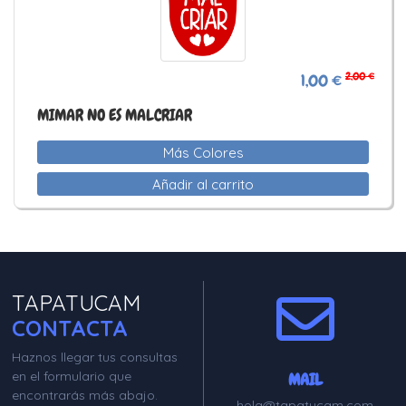
2,00 €
1,00 €
MIMAR NO ES MALCRIAR
Más Colores
Añadir al carrito
TAPATUCAM
CONTACTA
Haznos llegar tus consultas
en el formulario que
MAIL
encontrarás más abajo.
hola@tapatucam.com