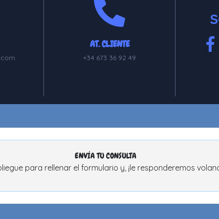
S
AT. CLIENTE
.com
+34 673 36 92 49
ENVÍA TU CONSULTA
liegue para rellenar el formulario y, ¡le responderemos volan