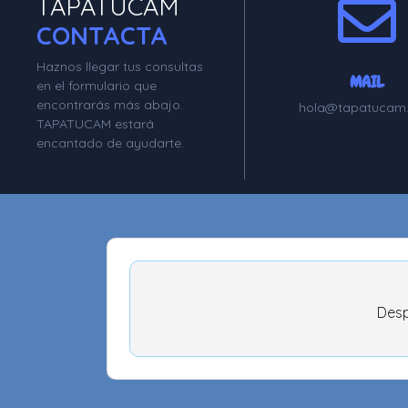
TAPATUCAM
CONTACTA
Haznos llegar tus consultas
MAIL
en el formulario que
encontrarás más abajo.
hola@tapatucam
TAPATUCAM estará
encantado de ayudarte.
Desp