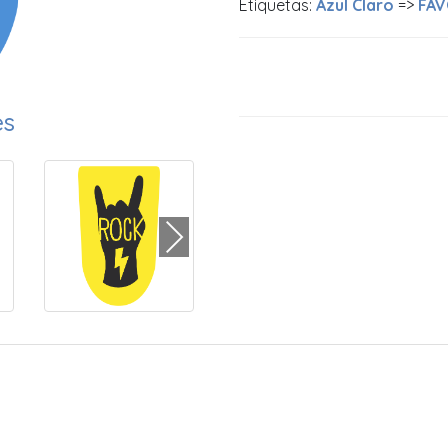
Etiquetas:
Azul Claro
=>
FAV
es