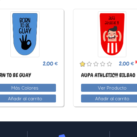
3
2,00 €
2,00 €
RN TO BE GUAY
AUPA ATHLETIC!!! BILBAO
Más Colores
Ver Producto
Añadir al carrito
Añadir al carrito