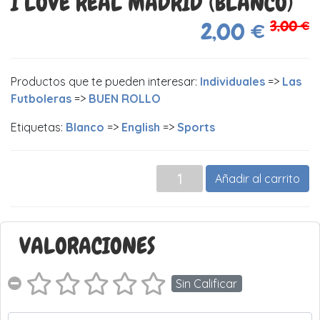
I LOVE REAL MADRID (BLANCO)
3,00 €
2,00 €
Productos que te pueden interesar:
Individuales
=>
Las
Futboleras
=>
BUEN ROLLO
Etiquetas:
Blanco
=>
English
=>
Sports
Añadir al carrito
VALORACIONES
Sin Calificar