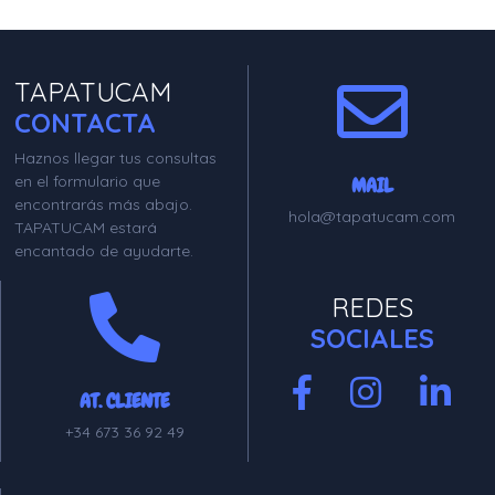
TAPATUCAM
CONTACTA
Haznos llegar tus consultas
en el formulario que
MAIL
encontrarás más abajo.
hola@tapatucam.com
TAPATUCAM estará
encantado de ayudarte.
REDES
SOCIALES
AT. CLIENTE
+34 673 36 92 49