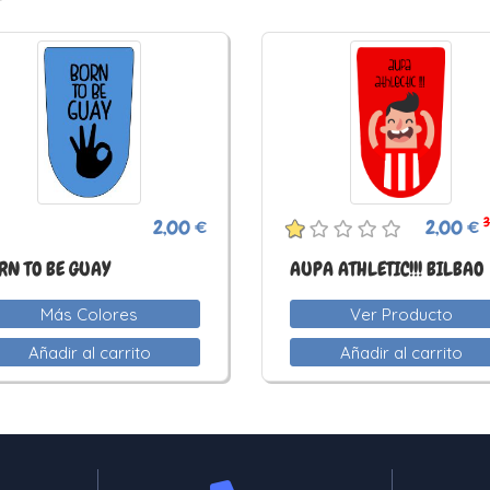
3
2,00 €
2,00 €
RN TO BE GUAY
AUPA ATHLETIC!!! BILBAO
Más Colores
Ver Producto
Añadir al carrito
Añadir al carrito