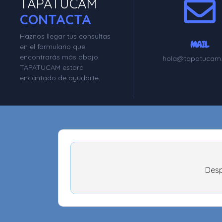
TAPATUCAM
CONTACTA
Haznos llegar tus consultas
MAIL
en el formulario que
encontrarás más abajo.
hola@tapatucam
TAPATUCAM estará
encantado de ayudarte.
Desp