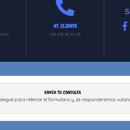
S
AT. CLIENTE
.com
+34 673 36 92 49
ENVÍA TU CONSULTA
liegue para rellenar el formulario y, ¡le responderemos volan