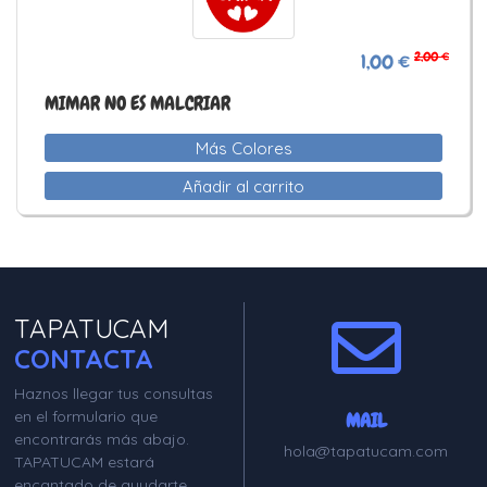
2,00 €
1,00 €
MIMAR NO ES MALCRIAR
Más Colores
Añadir al carrito
TAPATUCAM
CONTACTA
Haznos llegar tus consultas
en el formulario que
MAIL
encontrarás más abajo.
hola@tapatucam.com
TAPATUCAM estará
encantado de ayudarte.