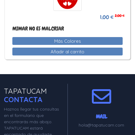
2,00 €
1,00 €
MIMAR NO ES MALCRIAR
Más Colores
Añadir al carrito
TAPATUCAM
CONTACTA
Haznos llegar tus consultas
en el formulario que
MAIL
encontrarás más abajo.
hola@tapatucam.com
TAPATUCAM estará
encantado de ayudarte.