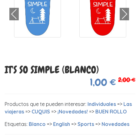
IT'S SO SIMPLE (BLANCO)
2,00 €
1,00 €
Productos que te pueden interesar:
Individuales
=>
Las
viajeras
=>
CUQUIS
=>
¡Novedades!
=>
BUEN ROLLO
Etiquetas:
Blanco
=>
English
=>
Sports
=>
Novedades