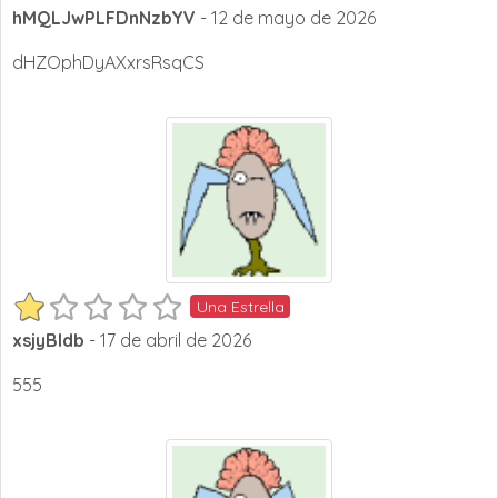
hMQLJwPLFDnNzbYV
- 12 de mayo de 2026
dHZOphDyAXxrsRsqCS
Una Estrella
xsjyBldb
- 17 de abril de 2026
555