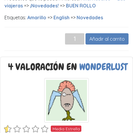
viajeras
=>
¡Novedades!
=>
BUEN ROLLO
Etiquetas:
Amarillo
=>
English
=>
Novedades
Añadir al carrito
4 VALORACIÓN EN
WONDERLUST
Media Estrella