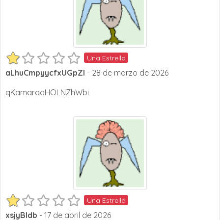
Una Estrella
aLhuCmpyycfxUGpZI
- 28 de marzo de 2026
qKamaraqHOLNZhWbi
Una Estrella
xsjyBldb
- 17 de abril de 2026