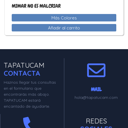
MIMAR NO ES MALCRIAR
Más Colores
Añadir al carrito
TAPATUCAM
CONTACTA
Haznos llegar tus consultas
en el formulario que
MAIL
encontrarás más abajo.
hola@tapatucam.com
TAPATUCAM estará
encantado de ayudarte.
REDES