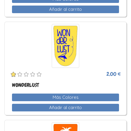
Añadir al carrito
2,00 €
WONDERLUST
Más Colores
Añadir al carrito