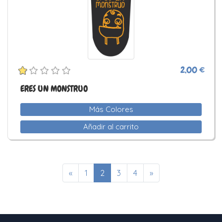
2,00 €
ERES UN MONSTRUO
Más Colores
Añadir al carrito
«
1
2
3
4
»